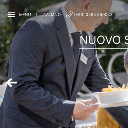
|
MENU
ITALIANO
(+39) 0464 540033
NUOVO S