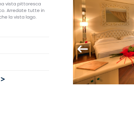
na vista pittoresca
rco. Arredate tutte in
he la vista lago.
 >