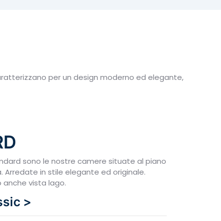
 caratterizzano per un design moderno ed elegante,
RD
ndard sono le nostre camere situate al piano
a. Arredate in stile elegante ed originale.
 anche vista lago.
ssic >