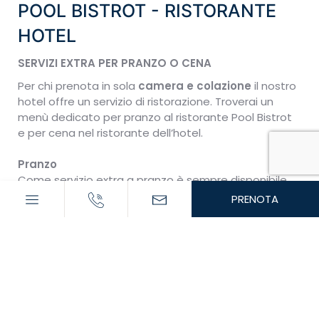
POOL BISTROT - RISTORANTE
HOTEL
SERVIZI EXTRA PER PRANZO O CENA
Per chi prenota in sola
camera e colazione
il nostro
hotel offre un servizio di ristorazione. Troverai un
menù dedicato per pranzo al ristorante Pool Bistrot
e per cena nel ristorante dell’hotel.
Pranzo
Come servizio extra a pranzo è sempre disponibile
una selezione "Light Lunch" presso il nostro Pool
PRENOTA
Bistrot o presso il Ristorante.
Cena
Ristorante Hotel:
Sempre prenotabile al momento, la sera un ottimo
menù del giorno a 4 portate a scelta. Servizio
sempre disponibile, escluso gennaio.