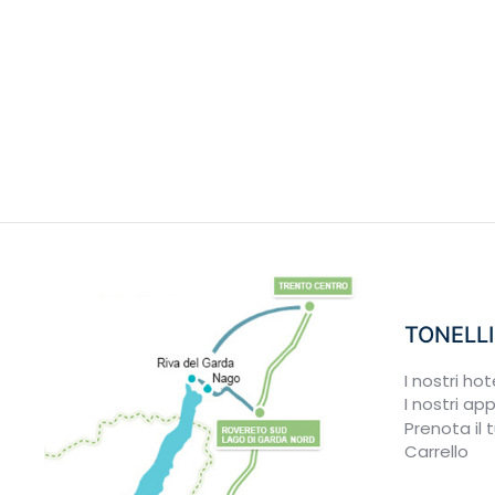
TONELLI
I nostri hot
I nostri a
Prenota il
Carrello