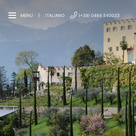
|
MENU
ITALIANO
(+39) 0464 540033