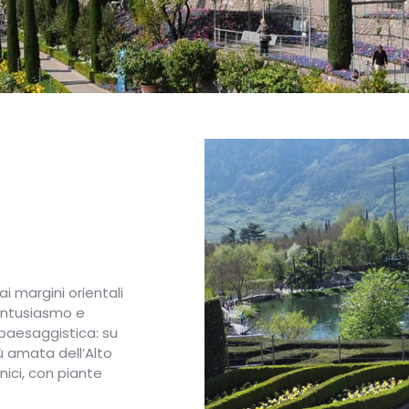
ai margini orientali
 entusiasmo e
 paesaggistica: su
iù amata dell’Alto
nici, con piante