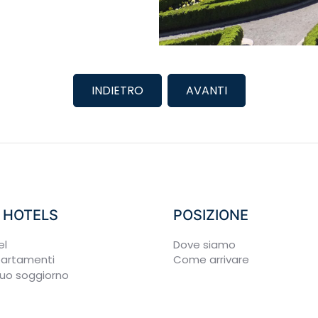
INDIETRO
AVANTI
 HOTELS
POSIZIONE
el
Dove siamo
ppartamenti
Come arrivare
 tuo soggiorno