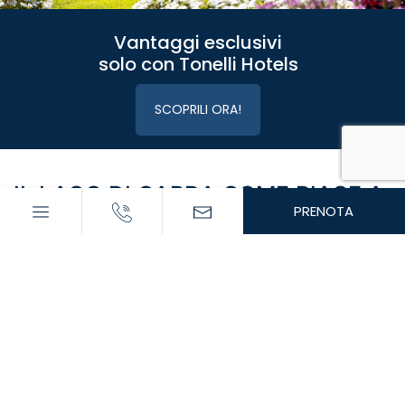
Vantaggi esclusivi
solo con Tonelli Hotels
SCOPRILI ORA!
IL LAGO DI GARDA COME PIACE A
PRENOTA
TE
Regalati una vacanza su misura sul Lago di Garda.
Cerca tra i nostri
hotel a 4 stelle
e nuovissimi
appartamenti
l'esperienza più adatta a te e alla tua
famiglia.
Tante attività comprese ed esclusive ti aspettano per
farti vivere al meglio un territorio straordinario e le
eccellenze della nostra tavola.